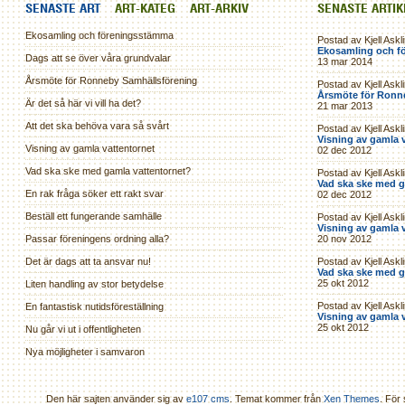
SENASTE ART
ART-KATEG
ART-ARKIV
SENASTE ARTI
Ekosamling och föreningsstämma
Postad av Kjell Askl
Ekosamling och f
Dags att se över våra grundvalar
13 mar 2014
Årsmöte för Ronneby Samhällsförening
Postad av Kjell Askl
Årsmöte för Ronn
Är det så här vi vill ha det?
21 mar 2013
Att det ska behöva vara så svårt
Postad av Kjell Askl
Visning av gamla 
Visning av gamla vattentornet
02 dec 2012
Vad ska ske med gamla vattentornet?
Postad av Kjell Askl
Vad ska ske med g
En rak fråga söker ett rakt svar
02 dec 2012
Beställ ett fungerande samhälle
Postad av Kjell Askl
Visning av gamla 
Passar föreningens ordning alla?
20 nov 2012
Det är dags att ta ansvar nu!
Postad av Kjell Askl
Vad ska ske med g
25 okt 2012
Liten handling av stor betydelse
Postad av Kjell Askl
En fantastisk nutidsföreställning
Visning av gamla 
25 okt 2012
Nu går vi ut i offentligheten
Nya möjligheter i samvaron
Den här sajten använder sig av
e107 cms
. Temat kommer från
Xen Themes
. För