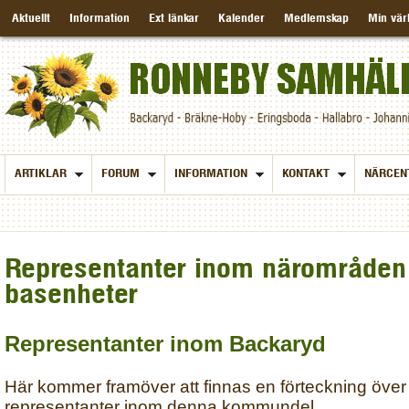
Aktuellt
Information
Ext länkar
Kalender
Medlemskap
Min vär
ARTIKLAR
FORUM
INFORMATION
KONTAKT
NÄRCEN
Representanter inom närområden
basenheter
Representanter inom Backaryd
Här kommer framöver att finnas en förteckning över
representanter inom denna kommundel.