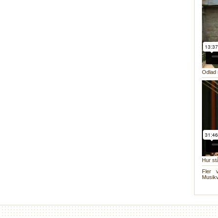
Odlad 
Hur st
Fler 
Musikv