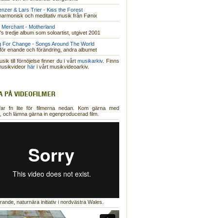
nzer & Lars Trier - Kiss the Forest
harmonisk och meditativ musik från Fønix
e Merchant - Motherland
's tredje album som soloartist, utgivet 2001
g For Change - Songs Around The World
för enande och förändring, andra albumet
ik till förnöjelse finner du i vårt
musikarkiv
. Finns
musikvideor
här
i vårt musikvideoarkiv.
A PÅ VIDEOFILMER
far fn lite för filmerna nedan. Kom gärna med
g, och lämna gärna in egenproducerad film.
rande, naturnära initiativ i nordvästra Wales.