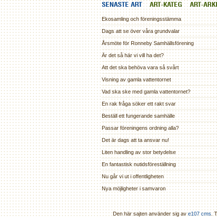
SENASTE ART
ART-KATEG
ART-ARK
Ekosamling och föreningsstämma
Dags att se över våra grundvalar
Årsmöte för Ronneby Samhällsförening
Är det så här vi vill ha det?
Att det ska behöva vara så svårt
Visning av gamla vattentornet
Vad ska ske med gamla vattentornet?
En rak fråga söker ett rakt svar
Beställ ett fungerande samhälle
Passar föreningens ordning alla?
Det är dags att ta ansvar nu!
Liten handling av stor betydelse
En fantastisk nutidsföreställning
Nu går vi ut i offentligheten
Nya möjligheter i samvaron
Den här sajten använder sig av
e107 cms
. 