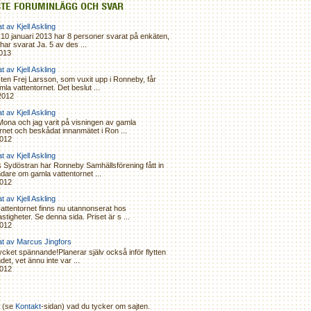
TE FORUMINLÄGG OCH SVAR
t av Kjell Askling
10 januari 2013 har 8 personer svarat på enkäten,
 har svarat Ja. 5 av des ...
2013
t av Kjell Askling
ten Frej Larsson, som vuxit upp i Ronneby, får
la vattentornet. Det beslut ...
2012
t av Kjell Askling
Mona och jag varit på visningen av gamla
rnet och beskådat innanmätet i Ron ...
2012
t av Kjell Askling
s Sydöstran har Ronneby Samhällsförening fått in
dare om gamla vattentornet ...
2012
t av Kjell Askling
attentornet finns nu utannonserat hos
stigheter. Se denna sida. Priset är s ...
2012
at av Marcus Jingfors
cket spännande!Planerar själv också inför flytten
det, vet ännu inte var ...
2012
a (se
Kontakt
-sidan) vad du tycker om sajten.