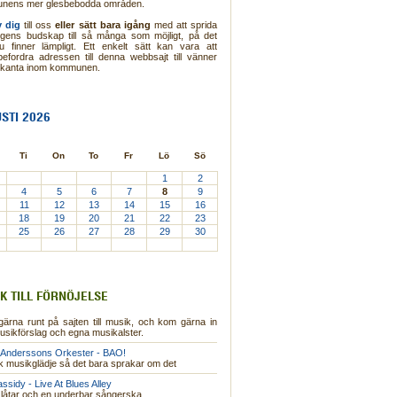
nens mer glesbebodda områden.
v dig
till oss
eller sätt bara igång
med att sprida
ngens budskap till så många som möjligt, på det
u finner lämpligt. Ett enkelt sätt kan vara att
befordra adressen till denna webbsajt till vänner
ekanta inom kommunen.
STI 2026
Ti
On
To
Fr
Lö
Sö
1
2
4
5
6
7
8
9
11
12
13
14
15
16
18
19
20
21
22
23
25
26
27
28
29
30
K TILL FÖRNÖJELSE
gärna runt på sajten till musik, och kom gärna in
sikförslag och egna musikalster.
Anderssons Orkester - BAO!
 musikglädje så det bara sprakar om det
ssidy - Live At Blues Alley
låtar och en underbar sångerska