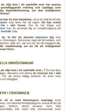
e du vilja leva i ett samhälle som har samma
 grundläggande ordning och upplägg som
by Samhällsförening, om den möjligheten
 finnas?
var kan ha stor betydelse
, så ta en rejäl titt på den
mation
som finns här på sajten.
Du kan också
a
här
i vårt forum
. Om du har frågor och
nkter kan du använda dig av kontaktvägarna på
s
kontakt
-sida.
r du Ja bör du absolut
registrera
dig
som
 i föreningen. Det kostar inget att bli medlem, och
tämmer själv om, när och hur du vill engagera dig.
itt medlemskap ser du till att möjligheten
 ovan finns
.
ELLA OMRÖSTNINGAR
 du vilja leva i ett samhälle som...?
Du kan läsa
rågan, diskutera och lämna ditt
röstsvar
här
i vårt
. För att skriva inlägg behöver du dock vara
 och inloggad.
AKTIV I FÖRENINGEN
att nå ut med föreningens budskap
inom
en, och därmed förhoppningsvis också få fart på
ingen, behövs aktiva insatser inom hela
nområdet, inte minst från intresserade inom