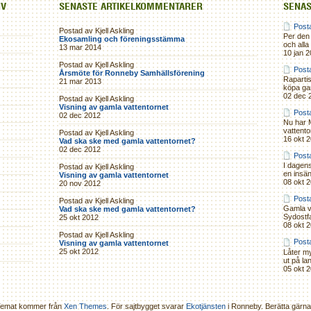
IV
SENASTE ARTIKELKOMMENTARER
SENAS
Posta
Postad av Kjell Askling
Per den 
Ekosamling och föreningsstämma
och alla
13 mar 2014
10 jan 
Postad av Kjell Askling
Posta
Årsmöte för Ronneby Samhällsförening
Rapartis
21 mar 2013
köpa gam
02 dec 
Postad av Kjell Askling
Visning av gamla vattentornet
Posta
02 dec 2012
Nu har 
vattento
Postad av Kjell Askling
16 okt 
Vad ska ske med gamla vattentornet?
02 dec 2012
Posta
I dagen
Postad av Kjell Askling
en insän
Visning av gamla vattentornet
08 okt 
20 nov 2012
Posta
Postad av Kjell Askling
Gamla v
Vad ska ske med gamla vattentornet?
Sydostfa
25 okt 2012
08 okt 
Postad av Kjell Askling
Post
Visning av gamla vattentornet
25 okt 2012
Låter my
ut på lan
05 okt 
Temat kommer från
Xen Themes
. För sajtbygget svarar
Ekotjänsten
i Ronneby. Berätta gärn