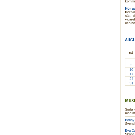
kommu
Hör a
föreni
sätt d
vidare
och b
AUGU
Må
3
10
17
24
31
MUSI
Surfa 
med mu
Benny 
Svensk
Eva Ca
Sköna 