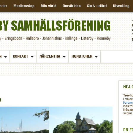
nder
Medlemskap
Min värld
Omvärlden
Skriv artikel
Utveckling
N
KONTAKT
NÄRCENTRA
RUNDTURER
HEJ 
Trevlig
i vikar
d
forum
insikt
fråga
seglar 
EN F