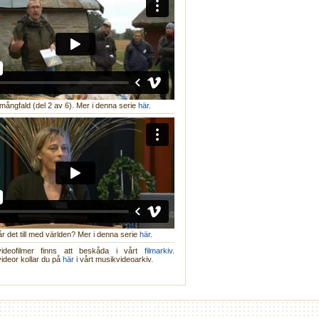
mångfald (del 2 av 6). Mer i denna serie
här
.
år det till med världen? Mer i denna serie
här
.
videofilmer finns att beskåda i vårt
filmarkiv
.
ideor kollar du på
här
i vårt musikvideoarkiv.