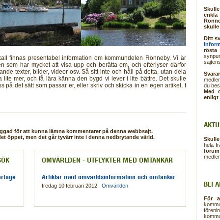
Skull
enkla
Ronne
skulle
Ditt s
infor
röst
synpu
 skall finnas presentabel information om kommundelen Ronneby. Vi är
sajten
n som har mycket att visa upp och berätta om, och efterlyser därför
vande texter, bilder, videor osv. Så sitt inte och håll på detta, utan dela
Svara
 lite mer, och få lära känna den bygd vi lever i lite bättre. Det skulle
medlem
 på det sätt som passar er, eller skriv och skicka in en egen artikel, t
du bes
Med d
enligt
AKTU
loggad för att kunna lämna kommentarer på denna webbsajt.
et öppet, men det går tyvärr inte i denna nedbrytande värld.
Skulle
hela f
forum
medlem
SÖK
OMVÄRLDEN - UTFLYKTER MED OMTANKAR
ortage
Artiklar med omvärldsinformation och omtankar
BLI 
fredag 10 februari 2012
Omvärlden
För 
kommun
fören
kommu