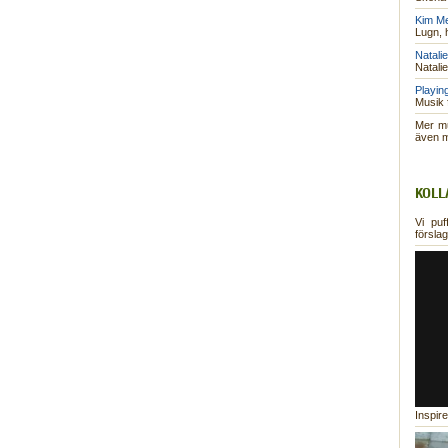
Kim Me
Lugn, 
Natali
Natalie
Playin
Musik 
Mer mus
även 
KOLL
Vi puf
försla
Inspire