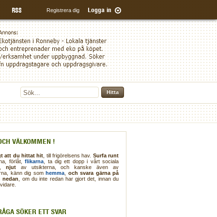
Registrera dig
Logga in
OCH VÄLKOMMEN !
t att du hittat hit
, till frigörelsens hav.
Surfa runt
na, förlåt,
flikarna
, ta dig ett dopp i vårt sociala
,
njut
av utsikterna, och kanske även av
erna, känn dig som
hemma
,
och svara gärna på
n nedan
, om du inte redan har gjort det, innan du
vidare.
RÅGA SÖKER ETT SVAR