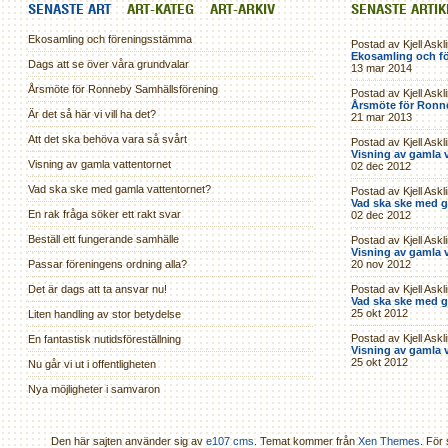
SENASTE ART
ART-KATEG
ART-ARKIV
SENASTE ARTI
Ekosamling och föreningsstämma
Postad av Kjell Askl
Ekosamling och f
Dags att se över våra grundvalar
13 mar 2014
Årsmöte för Ronneby Samhällsförening
Postad av Kjell Askl
Årsmöte för Ronn
Är det så här vi vill ha det?
21 mar 2013
Att det ska behöva vara så svårt
Postad av Kjell Askl
Visning av gamla 
Visning av gamla vattentornet
02 dec 2012
Vad ska ske med gamla vattentornet?
Postad av Kjell Askl
Vad ska ske med g
En rak fråga söker ett rakt svar
02 dec 2012
Beställ ett fungerande samhälle
Postad av Kjell Askl
Visning av gamla 
Passar föreningens ordning alla?
20 nov 2012
Det är dags att ta ansvar nu!
Postad av Kjell Askl
Vad ska ske med g
25 okt 2012
Liten handling av stor betydelse
Postad av Kjell Askl
En fantastisk nutidsföreställning
Visning av gamla 
25 okt 2012
Nu går vi ut i offentligheten
Nya möjligheter i samvaron
Den här sajten använder sig av
e107 cms
. Temat kommer från
Xen Themes
. För