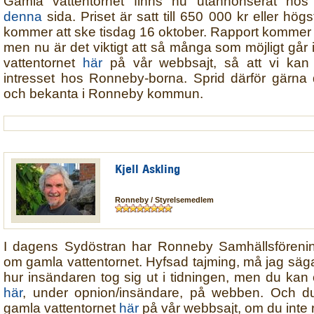
Gamla vattentornet finns nu utannonserat hos 
denna
sida. Priset är satt till 650 000 kr eller hö
kommer att ske tisdag 16 oktober. Rapport kommer g
men nu är det viktigt att så många som möjligt går
vattentornet
här
på vår webbsajt, så att vi kan
intresset hos Ronneby-borna. Sprid därför gärna d
och bekanta i Ronneby kommun.
Kjell Askling
Ronneby / Styrelsemedlem
I dagens Sydöstran har Ronneby Samhällsförening
om gamla vattentornet. Hyfsad tajming, må jag säg
hur insändaren tog sig ut i tidningen, men du kan
här
, under opnion/insändare, på webben. Och d
gamla vattentornet
här
på vår webbsajt, om du inte r