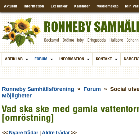
Aktuellt
Information
Ext länkar
Kalender
Medlemskap
Min vär
ARTIKLAR
FORUM
INFORMATION
KONTAKT
NÄRCEN
Ronneby Samhällsförening
»
Forum
» Social utv
Möjligheter
Vad ska ske med gamla vattentor
[omröstning]
<<
Nyare trådar
|
Äldre trådar
>>