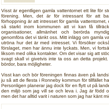
Visst är egentligen gamla vattentornet ett lite för s
förening. Men, det är för intressant för att ba
förhoppning är att intresset för gamla vattentornet, 
så starkt inom kommunen att vi kan få tillräckl
organisationer, allmänhet och berörda myndi
genomföra det vi tänkt oss. Mitt inlägg om gamla vatt
utröna hur det är med intresset. Vi försöker ock
förslaget, men har ännu inte lyckats. Men, vi forts
liksom med olika kontakter. Om det visar sig att stöd
svagt skall vi givetvis inte ta oss an detta projekt.
bördor, bara möjligheter.
Visst kan och bör föreningen finnas även på land
ju så att de flesta i Ronneby kommun för tillfället ha
Personligen planerar jag dock för en flytt ut på lande
den miljö som jag vill se och leva i. Jag är född
men det har alltid varit i naturen som jag har känt