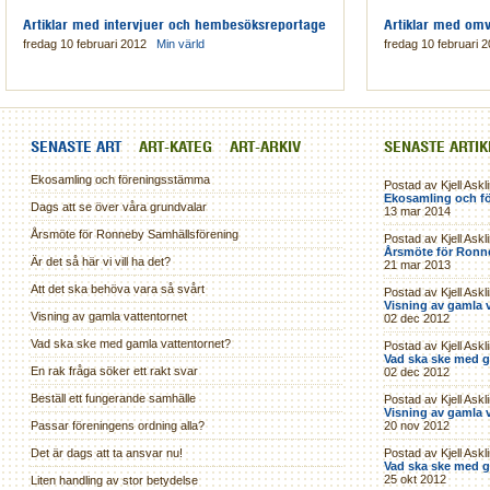
Artiklar med intervjuer och hembesöksreportage
Artiklar med omv
fredag 10 februari 2012
Min värld
fredag 10 februari
SENASTE ART
ART-KATEG
ART-ARKIV
SENASTE ARTI
Ekosamling och föreningsstämma
Postad av Kjell Askl
Ekosamling och f
Dags att se över våra grundvalar
13 mar 2014
Årsmöte för Ronneby Samhällsförening
Postad av Kjell Askl
Årsmöte för Ronn
Är det så här vi vill ha det?
21 mar 2013
Att det ska behöva vara så svårt
Postad av Kjell Askl
Visning av gamla 
Visning av gamla vattentornet
02 dec 2012
Vad ska ske med gamla vattentornet?
Postad av Kjell Askl
Vad ska ske med g
En rak fråga söker ett rakt svar
02 dec 2012
Beställ ett fungerande samhälle
Postad av Kjell Askl
Visning av gamla 
Passar föreningens ordning alla?
20 nov 2012
Det är dags att ta ansvar nu!
Postad av Kjell Askl
Vad ska ske med g
25 okt 2012
Liten handling av stor betydelse