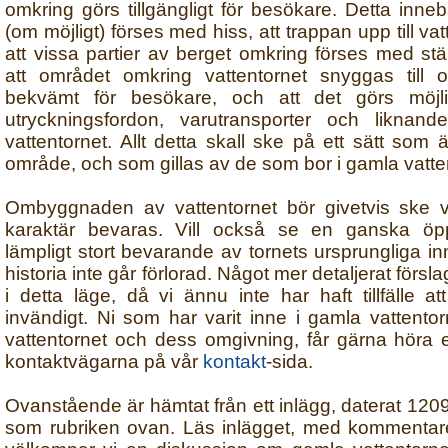
omkring görs tillgängligt för besökare. Detta inneb
(om möjligt) förses med hiss, att trappan upp till va
att vissa partier av berget omkring förses med stä
att området omkring vattentornet snyggas till 
bekvämt för besökare, och att det görs möjli
utryckningsfordon, varutransporter och liknande
vattentornet. Allt detta skall ske på ett sätt som ä
område, och som gillas av de som bor i gamla vatt
Ombyggnaden av vattentornet bör givetvis ske va
karaktär bevaras. Vill också se en ganska öp
lämpligt stort bevarande av tornets ursprungliga in
historia inte går förlorad. Något mer detaljerat försl
i detta läge, då vi ännu inte har haft tillfälle a
invändigt. Ni som har varit inne i gamla vattentor
vattentornet och dess omgivning, får gärna höra 
kontaktvägarna på vår
kontakt
-sida.
Ovanstående är hämtat från ett inlägg, daterat 
som rubriken ovan. Läs inlägget, med kommentar