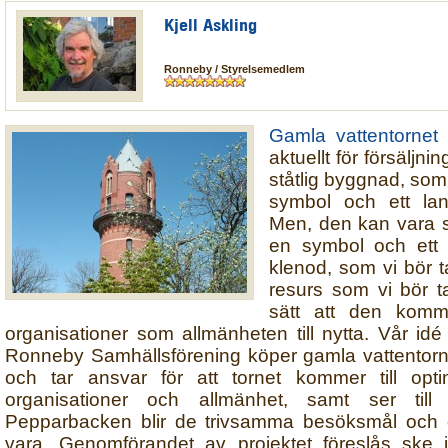
Kjell Askling
Ronneby / Styrelsemedlem
Gamla vattentornet
aktuellt för försäljn
ståtlig byggnad, som 
symbol och ett la
Men, den kan vara 
en symbol och ett 
klenod, som vi bör 
resurs som vi bör ta
sätt att den komm
organisationer som allmänheten till nytta. Vår idé 
Ronneby Samhällsförening köper gamla vattentorn
och tar ansvar för att tornet kommer till optim
organisationer och allmänhet, samt ser till 
Pepparbacken blir de trivsamma besöksmål och d
vara. Genomförandet av projektet föreslås ske