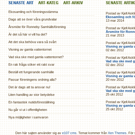
SENASTE ART
ART-KATEG
ART-ARKIV
SENASTE ARTI
Ekosamling och föreningsstämma
Postad av Kjell Askl
Ekosamling och f
Dags att se över våra grundvalar
13 mar 2014
Årsmöte för Ronneby Samhällsförening
Postad av Kjell Askl
Årsmöte för Ronn
Är det så här vi vill ha det?
21 mar 2013
Att det ska behöva vara så svårt
Postad av Kjell Askl
Visning av gamla 
Visning av gamla vattentornet
02 dec 2012
Vad ska ske med gamla vattentornet?
Postad av Kjell Askl
Vad ska ske med g
En rak fråga söker ett rakt svar
02 dec 2012
Beställ ett fungerande samhälle
Postad av Kjell Askl
Visning av gamla 
Passar föreningens ordning alla?
20 nov 2012
Det är dags att ta ansvar nu!
Postad av Kjell Askl
Vad ska ske med g
25 okt 2012
Liten handling av stor betydelse
Postad av Kjell Askl
En fantastisk nutidsföreställning
Visning av gamla 
25 okt 2012
Nu går vi ut i offentligheten
Nya möjligheter i samvaron
Den här sajten använder sig av
e107 cms
. Temat kommer från
Xen Themes
. För