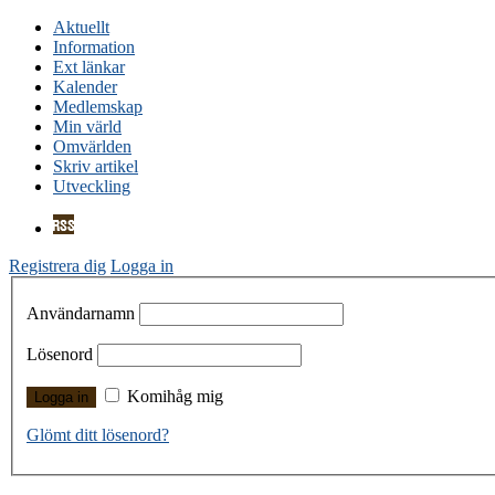
Aktuellt
Information
Ext länkar
Kalender
Medlemskap
Min värld
Omvärlden
Skriv artikel
Utveckling
Registrera dig
Logga in
Användarnamn
Lösenord
Komihåg mig
Glömt ditt lösenord?