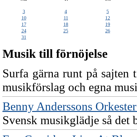
3
4
5
10
11
12
17
18
19
24
25
26
31
Musik till förnöjelse
Surfa gärna runt på sajten
musikförslag och egna musik
Benny Anderssons Orkeste
Svensk musikglädje så det 