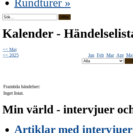
Rundturer
»
Kalender - Händelselista
<< Maj
<< 2025
Jan
Feb
Mar
Apr
Ma
Framtida händelser:
Inget listat.
Min värld - intervjuer o
Artiklar med intervjue