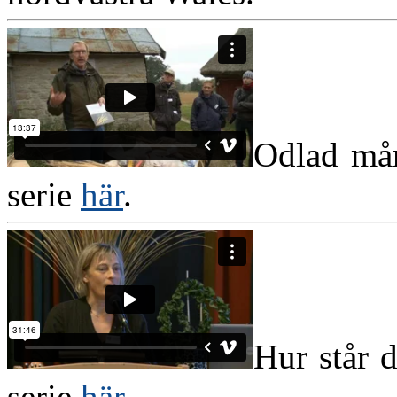
Odlad mån
serie
här
.
Hur står 
serie
här
.